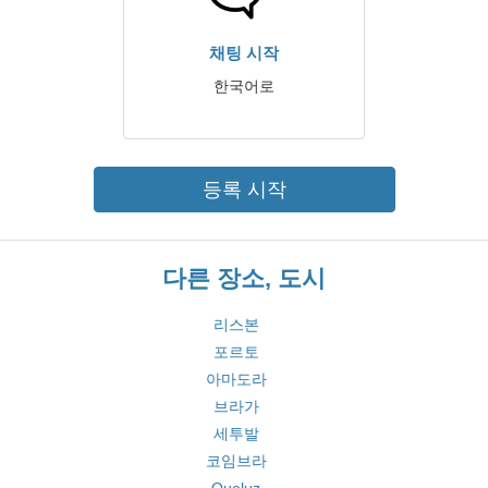
채팅 시작
한국어로
등록 시작
다른 장소, 도시
리스본
포르토
아마도라
브라가
세투발
코임브라