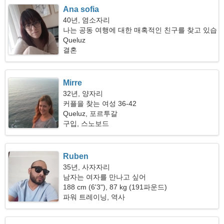
Ana sofia
40년, 염소자리
나는 공동 여행에 대한 매혹적인 친구를 찾고 있습
니다
Queluz
결혼
Mirre
32년, 양자리
커플을 찾는 여성 36-42
Queluz, 포르투갈
구입, 스노보드
Ruben
35년, 사자자리
남자는 여자를 만나고 싶어
188 cm (6'3"), 87 kg (191파운드)
파워 트레이닝, 역사