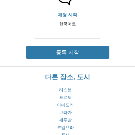
채팅 시작
한국어로
등록 시작
다른 장소, 도시
리스본
포르토
아마도라
브라가
세투발
코임브라