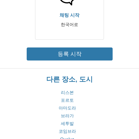
채팅 시작
한국어로
등록 시작
다른 장소, 도시
리스본
포르토
아마도라
브라가
세투발
코임브라