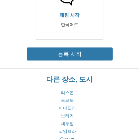
채팅 시작
한국어로
등록 시작
다른 장소, 도시
리스본
포르토
아마도라
브라가
세투발
코임브라